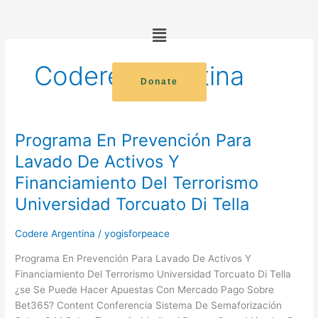
Skip
to
Menu
content
Codere Argentina
Donate
Programa En Prevención Para
Programa
En
Lavado De Activos Y
Prevención
Financiamiento Del Terrorismo
Para
Lavado
Universidad Torcuato Di Tella
De
Activos
Codere Argentina
/
yogisforpeace
Y
Programa En Prevención Para Lavado De Activos Y
Financiamiento
Financiamiento Del Terrorismo Universidad Torcuato Di Tella
Del
¿se Se Puede Hacer Apuestas Con Mercado Pago Sobre
Terrorismo
Bet365? Content Conferencia Sistema De Semaforización
Universidad