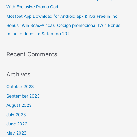
o
With Exclusive Promo Cod
r
Mostbet App Download for Android apk & iOS Free in Indi
:
Bônus 1Win Boas-Vindas ️ Código promocional 1Win Bônus
primeiro depósito Setembro 202
Recent Comments
Archives
October 2023
September 2023
August 2023
July 2023
June 2023
May 2023