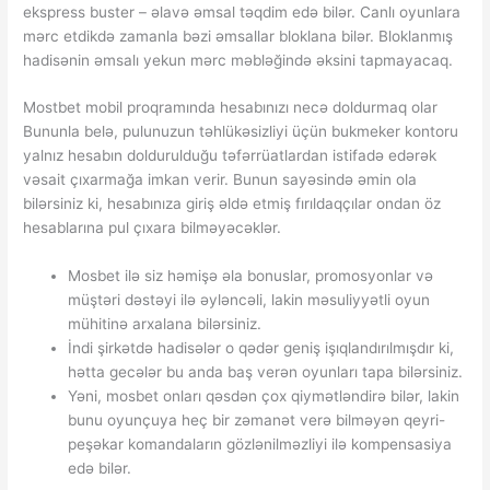
ekspress buster – əlavə əmsal təqdim edə bilər. Canlı oyunlara
mərc etdikdə zamanla bəzi əmsallar bloklana bilər. Bloklanmış
hadisənin əmsalı yekun mərc məbləğində əksini tapmayacaq.
Mostbet mobil proqramında hesabınızı necə doldurmaq olar
Bununla belə, pulunuzun təhlükəsizliyi üçün bukmeker kontoru
yalnız hesabın doldurulduğu təfərrüatlardan istifadə edərək
vəsait çıxarmağa imkan verir. Bunun sayəsində əmin ola
bilərsiniz ki, hesabınıza giriş əldə etmiş fırıldaqçılar ondan öz
hesablarına pul çıxara bilməyəcəklər.
Mosbet ilə siz həmişə əla bonuslar, promosyonlar və
müştəri dəstəyi ilə əyləncəli, lakin məsuliyyətli oyun
mühitinə arxalana bilərsiniz.
İndi şirkətdə hadisələr o qədər geniş işıqlandırılmışdır ki,
hətta gecələr bu anda baş verən oyunları tapa bilərsiniz.
Yəni, mosbet onları qəsdən çox qiymətləndirə bilər, lakin
bunu oyunçuya heç bir zəmanət verə bilməyən qeyri-
peşəkar komandaların gözlənilməzliyi ilə kompensasiya
edə bilər.