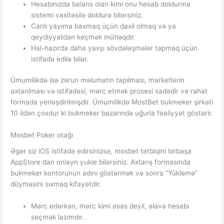
Hesabınızda balans olan kimi onu hesab doldurma
sistemi vasitəsilə doldura bilərsiniz.
Canlı yayıma baxmaq üçün daxil olmaq və ya
qeydiyyatdan keçmək mütləqdir.
Hal-hazırda daha yaxşı sövdələşmələr tapmaq üçün
istifadə edilə bilər.
Ümumilikdə isə zəruri məlumatın tapılması, marketlərin
axtarılması və istifadəsi, mərc etmək prosesi sadədir və rahat
formada yerləşdirilmişdir. Ümumilikdə MostBet bukmeker şirkəti
10 ildən çoxdur ki bukmeker bazarında uğurla fəaliyyət göstərir.
Mosbet Poker otağı
Əgər siz iOS istifadə edirsinizsə, mosbet tətbiqini birbaşa
AppStore dan onlayn yukle bilərsiniz. Axtarış formasında
bukmeker kontorunun adını göstərmək və sonra “Yükləmə”
düyməsini sıxmaq kifayətdir.
Mərc edərkən, mərc kimi əsas deyil, əlavə hesabı
seçmək lazımdır.