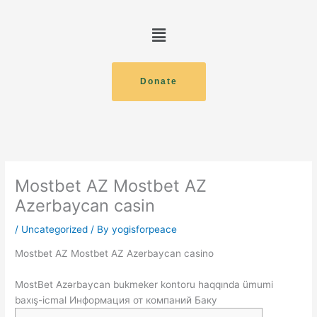
Skip
to
Menu
content
Donate
Mostbet AZ Mostbet AZ
Azerbaycan casin
/
Uncategorized
/ By
yogisforpeace
Mostbet AZ Mostbet AZ Azerbaycan casino
MostBet Azərbaycan bukmeker kontoru haqqında ümumi
baxış-icmal Информация от компаний Баку