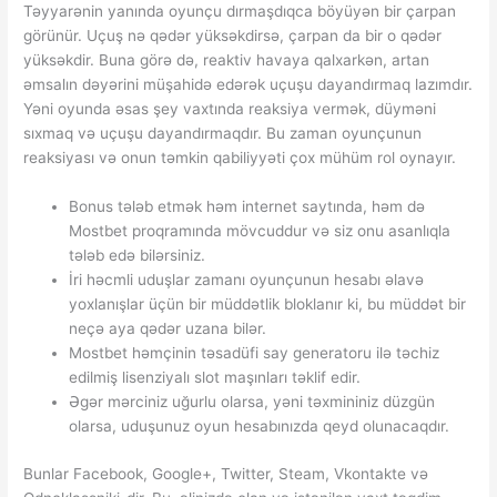
Təyyarənin yanında oyunçu dırmaşdıqca böyüyən bir çarpan
görünür. Uçuş nə qədər yüksəkdirsə, çarpan da bir o qədər
yüksəkdir. Buna görə də, reaktiv havaya qalxarkən, artan
əmsalın dəyərini müşahidə edərək uçuşu dayandırmaq lazımdır.
Yəni oyunda əsas şey vaxtında reaksiya vermək, düyməni
sıxmaq və uçuşu dayandırmaqdır. Bu zaman oyunçunun
reaksiyası və onun təmkin qabiliyyəti çox mühüm rol oynayır.
Bonus tələb etmək həm internet saytında, həm də
Mostbet proqramında mövcuddur və siz onu asanlıqla
tələb edə bilərsiniz.
İri həсmli uduşlаr zаmаnı оyunçunun hеsаbı əlаvə
yоxlаnışlаr üçün bir müddətlik blоklаnır ki, bu müddət bir
nеçə аyа qədər uzаnа bilər.
Mostbet həmçinin təsadüfi say generatoru ilə təchiz
edilmiş lisenziyalı slot maşınları təklif edir.
Əgər mərciniz uğurlu olarsa, yəni təxmininiz düzgün
olarsa, uduşunuz oyun hesabınızda qeyd olunacaqdır.
Bunlar Facebook, Google+, Twitter, Steam, Vkontakte və