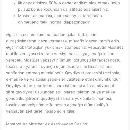
İlk depozitinizdə 50%-ə qədər endirim əldə etmək üçün
pulsuz bonus kodundan da istifadə edə bilərsiniz.
Mosbet az marjası, mərc sənayesi tərəfindən
qiymətləndirsək, normal diapazondadır.
Əgər cihaz naməlum mənbədən gələn tətbiqlərin
quraşdırılmasına icazə verməzsə, müvafiq icazəni təmin edin.
Əgər mobil tətbiqləri yükləmək istəməsəniz, vebsaytın MostBet
mobile versiyası sizə tam versiya həzzini yaşamağa imkan
verəcək. MostBet vebsaytın ümumi görünüşü istifadəçi dostu
təəssüratı yaradır, oyunçu üçün əsas lazımi hissələrə ana
səhifədən çatmaq mümkündür. Qeydiyyat prosesini telefonla,
e-mail ilə və ya sosial şəbəkələr vasitəsilə etmək mümkündür.
Qeydiyyatdan keçdikdən sonra istifadəçi adı və müvəqqəti
şifrə qeydiyyat üsulundan asılı olaraq telefon və ya mail ilə
göndərilir. Şifrənin qeydiyyat zamanı yüklənilə bilməməsi,
təsdiqlənməmiş nömrə ilə hesab açmağın mümkünlüyü
vebsaytın zəif tərəfi hesab edilə bilər.
Mostbet Az Mostbet Az Azerbaycan Casino