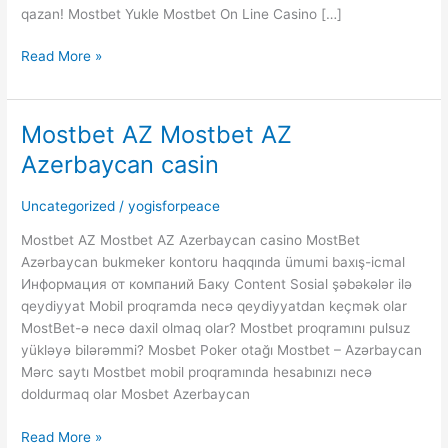
qazan! Mostbet Yukle Mostbet On Line Casino […]
Read More »
Mostbet AZ Mostbet AZ
Mostbet
AZ
Azerbaycan casin
Mostbet
AZ
Uncategorized
/
yogisforpeace
Azerbaycan
casin
Mostbet AZ Mostbet AZ Azerbaycan casino MostBet
Azərbaycan bukmeker kontoru haqqında ümumi baxış-icmal
Информация от компаний Баку Content Sosial şəbəkələr ilə
qeydiyyat Mobil proqramda necə qeydiyyatdan keçmək olar
MostBet-ə necə daxil olmaq olar? Mostbet proqramını pulsuz
yükləyə bilərəmmi? Mosbet Poker otağı Mostbet – Azərbaycan
Mərc saytı Mostbet mobil proqramında hesabınızı necə
doldurmaq olar Mosbet Azerbaycan
Read More »