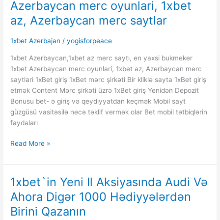
Azerbaycan merc oyunlari, 1xbet
merc
saytı,
az, Azerbaycan merc saytlar
en
yaxsi
1xbet Azerbajan
/
yogisforpeace
bukmeker
1xbet Azerbaycan,1xbet az merc saytı, en yaxsi bukmeker
1xbet
1xbet Azerbaycan merc oyunlari, 1xbet az, Azerbaycan merc
Azerbaycan
saytlari 1xBet giriş 1xBet mərc şirkəti Bir kliklə sayta 1xBet giriş
merc
etmək Content Mərc şirkəti üzrə 1xBet giriş Yenidən Depozit
oyunlari,
Bonusu bet- ə giriş və qeydiyyatdan keçmək Mobil sayt
1xbet
güzgüsü vasitəsilə necə təklif vermək olar Bet mobil tətbiqlərin
az,
faydaları
Azerbaycan
merc
Read More »
saytlar
1xbet`in Yeni Il Aksiyasında Audi Və
1xbet`in
Yeni
Ahora Digər 1000 Hədiyyələrdən
Il
Birini Qazanın
Aksiyasında