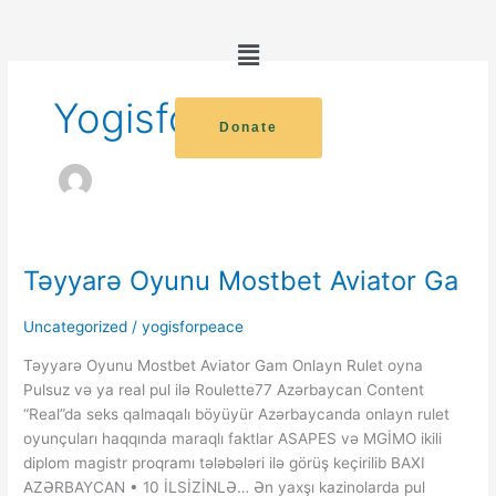
Skip
to
Menu
content
Yogisforpeace
Donate
Təyyarə Oyunu Mostbet Aviator Ga
Təyyarə
Oyunu
Mostbet
Uncategorized
/
yogisforpeace
Aviator
Təyyarə Oyunu Mostbet Aviator Gam Onlayn Rulet oyna
Ga
Pulsuz və ya real pul ilə Roulette77 Azərbaycan Content
“Real”da seks qalmaqalı böyüyür Azərbaycanda onlayn rulet
oyunçuları haqqında maraqlı faktlar ASAPES və MGİMO ikili
diplom magistr proqramı tələbələri ilə görüş keçirilib BAXI
AZƏRBAYCAN • 10 İLSİZİNLƏ… Ən yaxşı kazinolarda pul