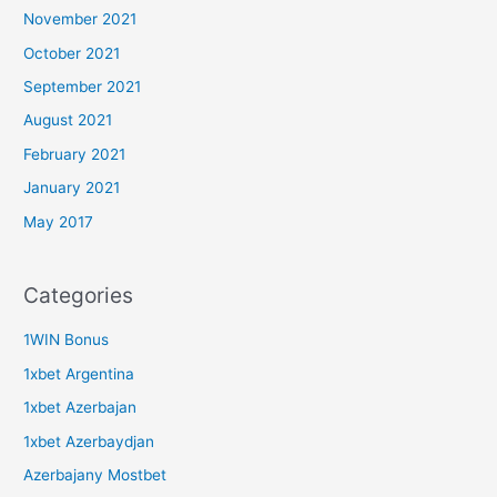
November 2021
October 2021
September 2021
August 2021
February 2021
January 2021
May 2017
Categories
1WIN Bonus
1xbet Argentina
1xbet Azerbajan
1xbet Azerbaydjan
Azerbajany Mostbet